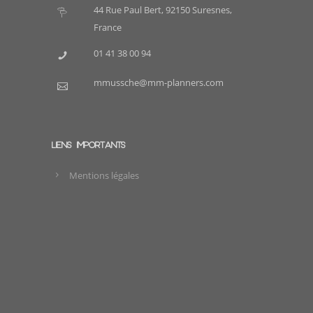
44 Rue Paul Bert, 92150 Suresnes,
France
01 41 38 00 94
mmussche@mm-planners.com
LIENS IMPORTANTS
Mentions légales