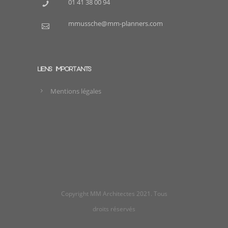
01 41 38 00 94
mmussche@mm-planners.com
LIENS IMPORTANTS
Mentions légales
Copyright MM Architectes 2021. Tous
droits réservés